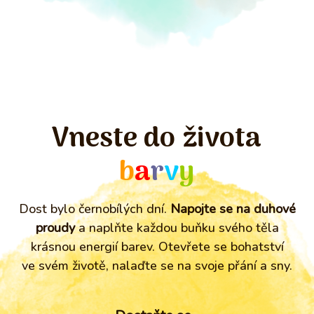
Vneste do života
b
a
r
v
y
Dost bylo černobílých dní.
Napojte se na duhové
proudy
a naplňte každou buňku svého těla
krásnou energií barev. Otevřete se bohatství
ve svém životě, nalaďte se na svoje přání a sny.