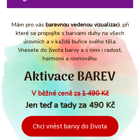
Mám pro vás
barevnou vedenou vizualizaci
, při
které se propojíte s barvami duhy na všech
úrovních a v každé buňce svého těla.
Vnesete do života barvy a s nimi i radost,
harmonii a rovnováhu.
Aktivace BAREV
V běžné ceně za
1 490 Kč
Jen teď a tady za 490 Kč
Chci vnést barvy do života