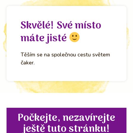
Skvělé!
Své místo
máte jisté
Těším se na společnou cestu světem
čaker.
Počkejte, nezavírejte
ještě tuto stránku!